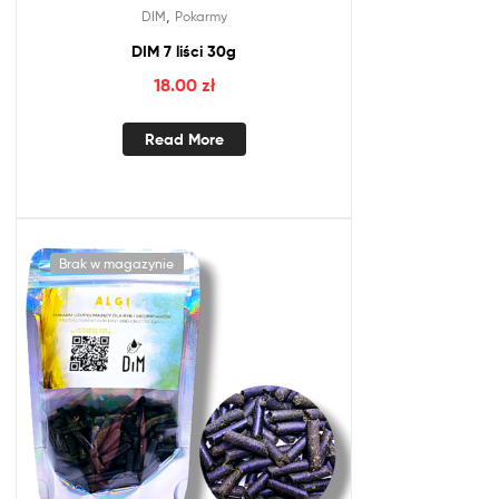
,
DIM
Pokarmy
DIM 7 liści 30g
18.00
zł
Read More
Brak w magazynie