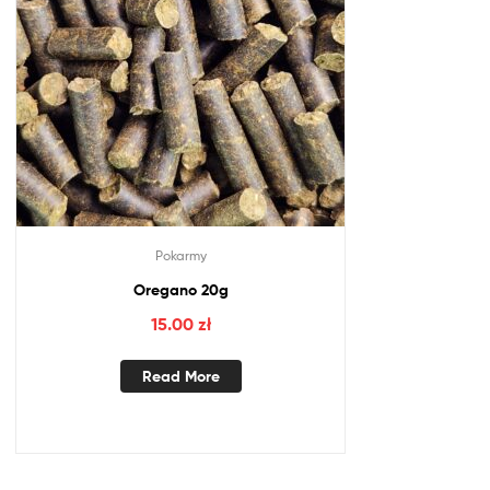
Pokarmy
Oregano 20g
15.00
zł
Read More