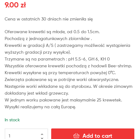
9.00
zł
Cena w ostatnich 30 dniach nie zmieniła się
Oferowane krewetki są młode, od 0.5 do 1.5cm.
Pochodzą z jednogatunkowych zbiorników .
Krewetki w gradacji A/S ( zastrzegamy możliwość wystąpienia
wyższych gradacji przy wysyłce).
Trzymane są na parametrach : pH 5.5-6, GH 6, KH 0
Wszystkie oferowane krewetki pochodzą z hodowli Bee-shrimp.
Krewetki wysyłane są przy temperaturach powyżej 0°C.
Zwierzęta pakowane są w potrójne worki akwarystyczne.
Następnie worki wkładane są do styroboxu. W okresie zimowym
dokładany jest wkład grzewczy.
W jednym worku pakowane jest maksymalnie 25 krewetek.
Wysyłki realizujemy na całą Europę.
In stock
Add to cart