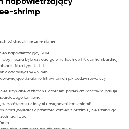
ń napowietrzający
Bee-shrimp
6.00
14.00
zł
zł
ich 30 dniach nie zmieniła się
mień napowietrzający SLIM
 , aby można było używać go w rurkach do filtracji hamburskiej ,
abianiu filtra typu U-JET.
żyk akwarystyczny 4/6mm.
oprawiające działanie filtrów takich jak podżwirowe, czy
ież używane w filtrach CornerJet, ponieważ końcówka pasuje
andardowego kamienia.
ę , w porównaniu z innymi dostępnymi kamieniami!
awności ,wystarczy przetrzeć kamień z biofilmu , nie trzeba go
przedmuchiwać.
x40mm
ateriałów bezpiecznych dla akwarium.