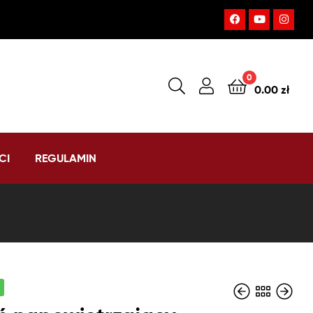
0
0.00
zł
CI
REGULAMIN