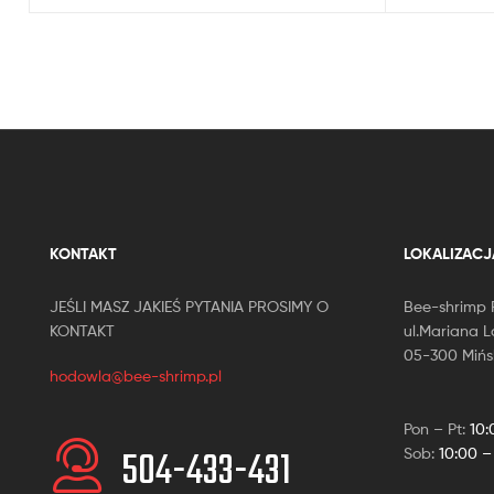
KONTAKT
LOKALIZACJ
JEŚLI MASZ JAKIEŚ PYTANIA PROSIMY O
Bee-shrimp 
KONTAKT
ul.Mariana 
05-300 Mińs
hodowla@bee-shrimp.pl
Pon – Pt:
10:
504-433-431
Sob:
10:00 –