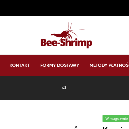
Bee-
KONTAKT
FORMY DOSTAWY
METODY PŁATNOŚ
Shrimp
Sklep
internetowy
hodowli
krewetek
Bee-
shrimp
W magazynie