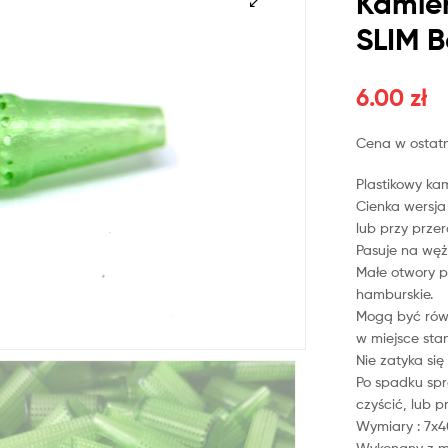
Kamie
SLIM 
6.00
zł
Cena w ostatn
Plastikowy ka
Cienka wersja
lub przy przer
Pasuje na wę
Małe otwory p
hamburskie.
Mogą być równ
w miejsce st
Nie zatyka si
Po spadku spr
czyścić, lub 
Wymiary : 7
Wykonany z m