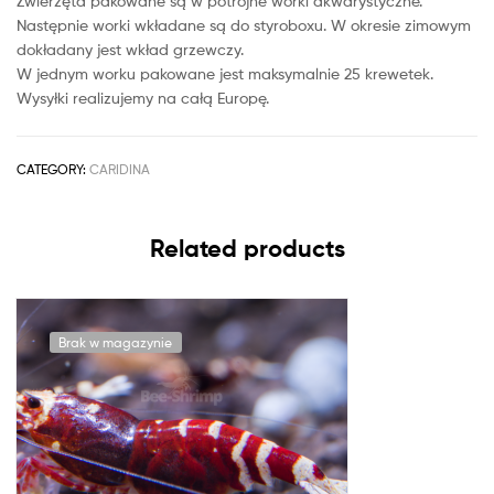
Zwierzęta pakowane są w potrójne worki akwarystyczne.
Następnie worki wkładane są do styroboxu. W okresie zimowym
dokładany jest wkład grzewczy.
W jednym worku pakowane jest maksymalnie 25 krewetek.
Wysyłki realizujemy na całą Europę.
CATEGORY:
CARIDINA
Related products
Brak w magazynie